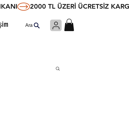
işim
Ara