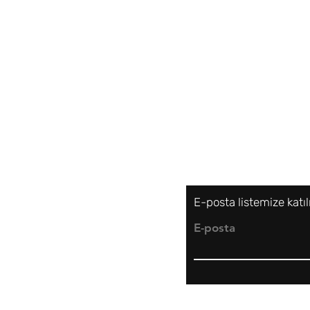
Gönderim ve İadeler
Gizlilik Politikası
Alışveriş Politikası
Mesafeli Satış Politikas
E-posta listemize katı
E-posta