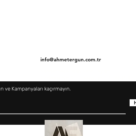
İletişim
Tel: 0 (545) 792 95 95
info@ahmetergun.com.tr
ı
Saadetdere Mah Safa Peyami
Caddesi No:9/B Esenyurt / İSTANBUL
lın ve Kampanyaları kaçırmayın.